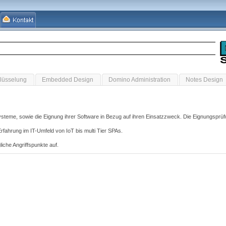
lüsselung
Embedded Design
Domino Administration
Notes Design
ysteme, sowie die Eignung ihrer Software in Bezug auf ihren Einsatzzweck. Die Eignungsprüfu
rfahrung im IT-Umfeld von IoT bis multi Tier SPAs.
iche Angriffspunkte auf.